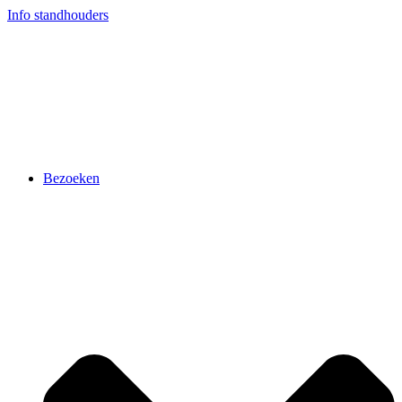
Ga
Info standhouders
naar
de
inhoud
Bezoeken