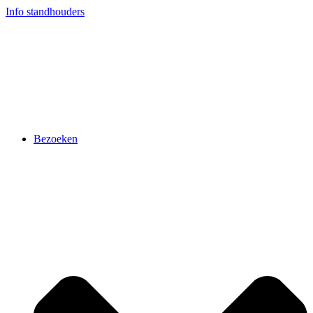
Ga
Info standhouders
naar
de
inhoud
Bezoeken