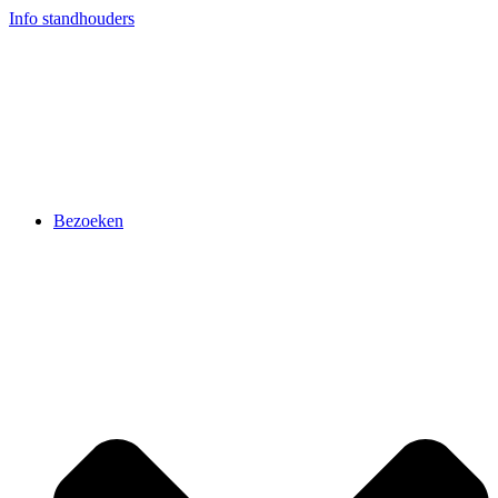
Ga
Info standhouders
naar
de
inhoud
Bezoeken