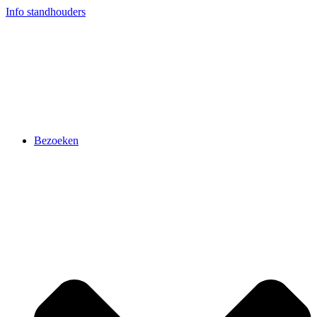
Ga
Info standhouders
naar
de
inhoud
Bezoeken