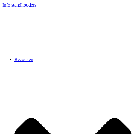
Ga
Info standhouders
naar
de
inhoud
Bezoeken