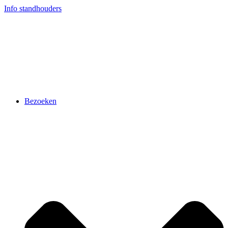
Ga
Info standhouders
naar
de
inhoud
Bezoeken