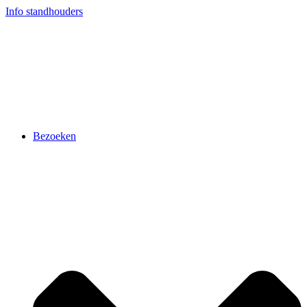
Ga
Info standhouders
naar
de
inhoud
Bezoeken