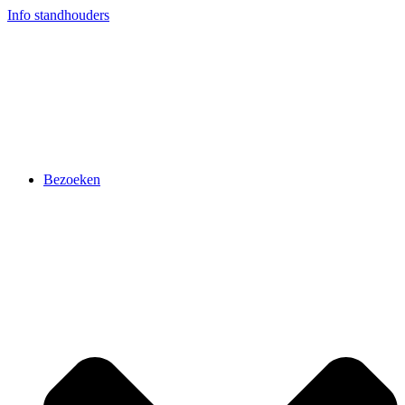
Ga
Info standhouders
naar
de
inhoud
Bezoeken