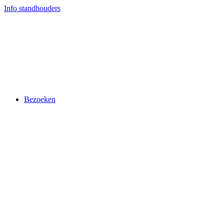
Ga
Info standhouders
naar
de
inhoud
Bezoeken