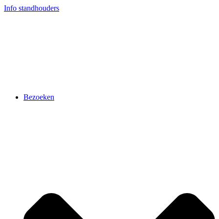
Ga
Info standhouders
naar
de
inhoud
Bezoeken