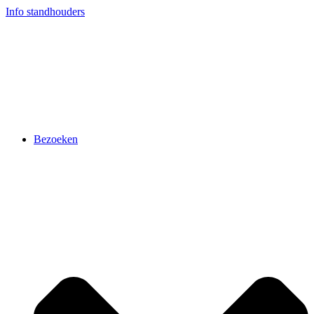
Ga
Info standhouders
naar
de
inhoud
Bezoeken