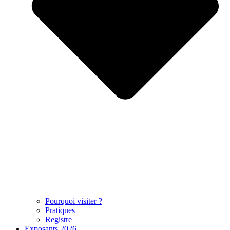
Pourquoi visiter ?
Pratiques
Registre
Exposants 2026