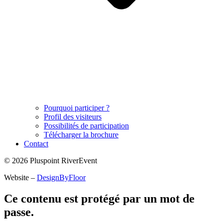
Pourquoi participer ?
Profil des visiteurs
Possibilités de participation
Télécharger la brochure
Contact
© 2026 Pluspoint RiverEvent
Website –
DesignByFloor
Ce contenu est protégé par un mot de
passe.