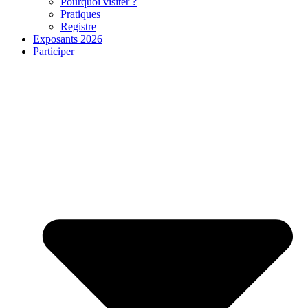
Pourquoi visiter ?
Pratiques
Registre
Exposants 2026
Participer