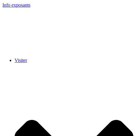
Aller
Info exposants
au
contenu
Visiter