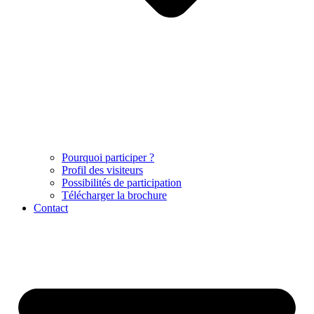
Pourquoi participer ?
Profil des visiteurs
Possibilités de participation
Télécharger la brochure
Contact