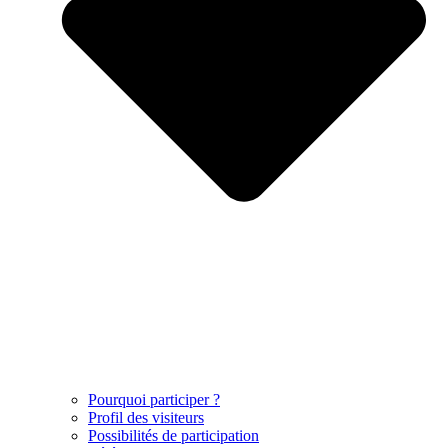
Pourquoi participer ?
Profil des visiteurs
Possibilités de participation