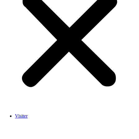
Visiter